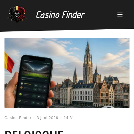
Casino Finder
–
–
Casino Finder
3 juni 2026
14:31