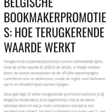
BELGISCHE
BOOKMAKERPROMOTIE
S: HOE TERUGKERENDE
WAARDE WERKT
Terugkerende bookmakerpromoties kunnen aantrekkelijk lijken,
maar de echte waarde zit altijd in de details. In België moeten
lezers de exacte voorwaarden op de officiële operatorpagina
controleren voor ze deelnemen, omdat de regels rond deelname,
opt-in en vervaltermijnen kunnen wijzigen.
Deze gids legt uit welke terugkerende promomechanismes je bij
Belgische bookmakers kunt tegenkomen, hoe je de kleine
lettertjes leest en wat je moet controleren voordat je een
weddenschap plaatst. De tekst is bedoeld voor lezers van 21 jaar