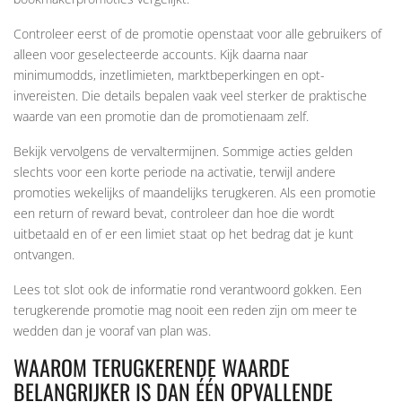
Controleer eerst of de promotie openstaat voor alle gebruikers of
alleen voor geselecteerde accounts. Kijk daarna naar
minimumodds, inzetlimieten, marktbeperkingen en opt-
invereisten. Die details bepalen vaak veel sterker de praktische
waarde van een promotie dan de promotienaam zelf.
Bekijk vervolgens de vervaltermijnen. Sommige acties gelden
slechts voor een korte periode na activatie, terwijl andere
promoties wekelijks of maandelijks terugkeren. Als een promotie
een return of reward bevat, controleer dan hoe die wordt
uitbetaald en of er een limiet staat op het bedrag dat je kunt
ontvangen.
Lees tot slot ook de informatie rond verantwoord gokken. Een
terugkerende promotie mag nooit een reden zijn om meer te
wedden dan je vooraf van plan was.
WAAROM TERUGKERENDE WAARDE
BELANGRIJKER IS DAN ÉÉN OPVALLENDE