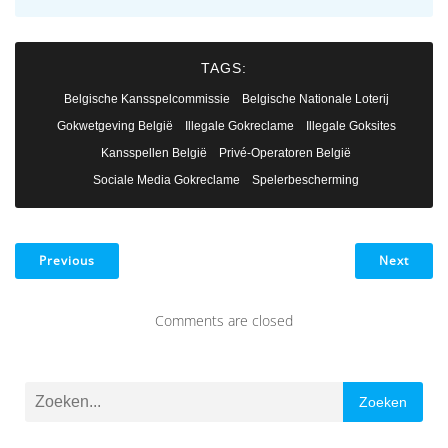
TAGS:
Belgische Kansspelcommissie
Belgische Nationale Loterij
Gokwetgeving België
Illegale Gokreclame
Illegale Goksites
Kansspellen België
Privé-Operatoren België
Sociale Media Gokreclame
Spelerbescherming
Previous
Next
Comments are closed
Zoeken