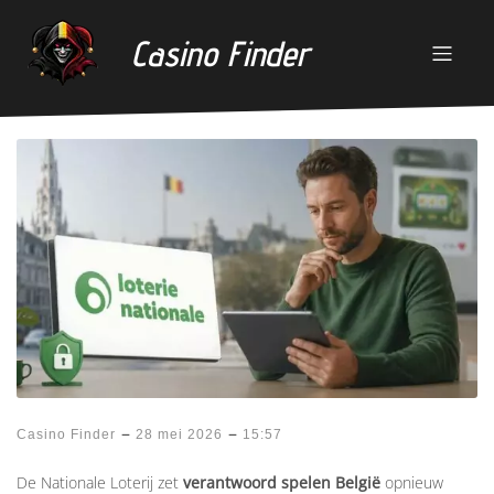
Casino Finder
–
–
Casino Finder
28 mei 2026
15:57
De Nationale Loterij zet
verantwoord spelen België
opnieuw