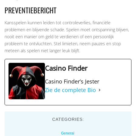
PREVENTIEBERICHT
Kansspelen kunnen leiden tot controleverlies, financiële
problemen en blijvende schade. Spelen moet ontspanning blijven,
nooit een manier om geld te verdienen of een persoonlijk
probleem te ontvluchten. Stel limieten, neem pauzes en stop
meteen als spelen niet langer leuk blijft.
Casino Finder
Casino Finder’s Jester
Zie de complete Bio
CATEGORIES:
General