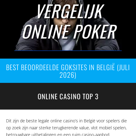
VERGELIJK
ONLINE POKER
BEST BEOORDEELDE GOKSITES IN BELGIË (JULI
2026)
ONLINE CASINO TOP 3
Dit zijn de beste legale online casino’s in België voor spelers die
op zoek zijn naar sterke terugkerende value, vlot mobiel spelen,
betrouwbare uitbetalingen en een ruim casino-aanbod.