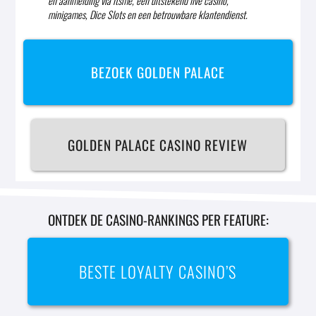
en aanmelding via itsme, een uitstekend live casino,
minigames, Dice Slots en een betrouwbare klantendienst.
BEZOEK GOLDEN PALACE
GOLDEN PALACE CASINO REVIEW
ONTDEK DE CASINO-RANKINGS PER FEATURE:
BESTE LOYALTY CASINO’S