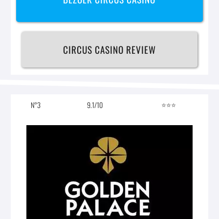
CIRCUS CASINO REVIEW
N°3
9.1/10
⭐⭐⭐