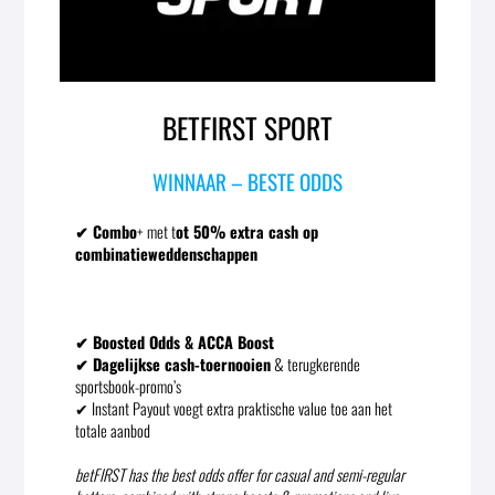
BETFIRST SPORT
WINNAAR –
BESTE ODDS
✔ Combo
+ met t
ot 50% extra cash op
combinatieweddenschappen
✔ Boosted Odds & ACCA Boost
✔ Dagelijkse cash-toernooien
& terugkerende
sportsbook-promo’s
✔ Instant Payout voegt extra praktische value toe aan het
totale aanbod
betFIRST has the best odds offer for casual and semi-regular