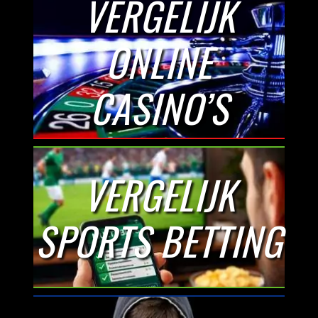
VERGELIJK
ONLINE
CASINO’S
VERGELIJK
SPORTS BETTING