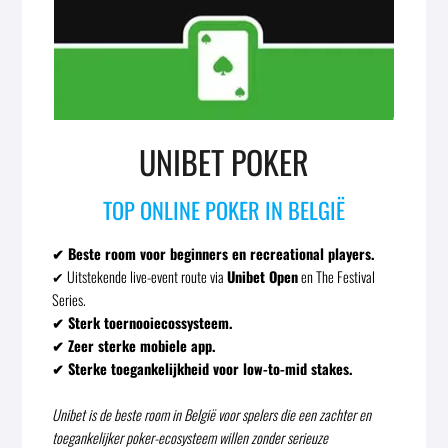
UNIBET POKER
TOP ONLINE POKER IN BELGIË
✔ Beste room voor beginners en recreational players.
✔ Uitstekende live-event route via
Unibet Open
en The Festival
Series.
✔ Sterk toernooiecossysteem.
✔ Zeer sterke mobiele app.
✔ Sterke toegankelijkheid voor low-to-mid stakes.
Unibet is de beste room in België voor spelers die een zachter en
toegankelijker poker-ecosysteem willen zonder serieuze