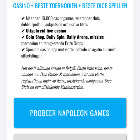
CASINO
+
BESTE TOERNOOIEN
+
BESTE DICE SPELLEN
✔
Meer dan 10.000 casinogames, waaronder slots,
dobbelspellen, jackpots en exclusieve titels
✔
Uitgebreid live casino
✔
Coin Shop, Daily Spin, Daily Arena, missies
,
toernooien en terugkerende Prize Drops
✔
Speciale casino-app met vlotte mobiele navigatie en snelle
uitbetalingen
Het beste allround casino in België. Beste livecasino, beste
aanbod aan Dice Games & toernooien, met een vlotte
registratie en login via itsme, uitstekende minigames, Dice
Slots en een uitstekende klantenservice.
PROBEER NAPOLEON GAMES