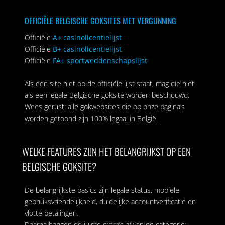
OFFICIËLE BELGISCHE GOKSITES MET VERGUNNING
Officiële
A+ casinolicentielijst
Officiële
B+ casinolicentielijst
Officiële
FA+ sportweddenschapslijst
Als een site niet op de officiële lijst staat, mag die niet
als een legale Belgische goksite worden beschouwd.
Wees gerust: alle gokwebsites die op onze pagina’s
worden getoond zijn 100% legaal in België.
WELKE FEATURES ZIJN HET BELANGRIJKST OP EEN
BELGISCHE GOKSITE?
De belangrijkste basics zijn legale status, mobiele
gebruiksvriendelijkheid, duidelijke accountverificatie en
vlotte betalingen.
Daarna hangen de juiste extra’s af van de categorie: