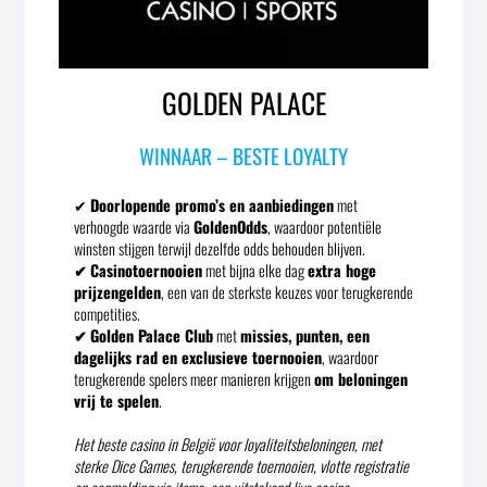
GOLDEN PALACE
WINNAAR –
BESTE LOYALTY
✔
Doorlopende promo’s en aanbiedingen
met
verhoogde waarde via
GoldenOdds
, waardoor potentiële
winsten stijgen terwijl dezelfde odds behouden blijven.
✔
Casinotoernooien
met bijna elke dag
extra hoge
prijzengelden
, een van de sterkste keuzes voor terugkerende
competities.
✔
Golden Palace Club
met
missies, punten, een
dagelijks rad en exclusieve toernooien
, waardoor
terugkerende spelers meer manieren krijgen
om beloningen
vrij te spelen
.
Het beste casino in België voor loyaliteitsbeloningen, met
sterke Dice Games, terugkerende toernooien, vlotte registratie