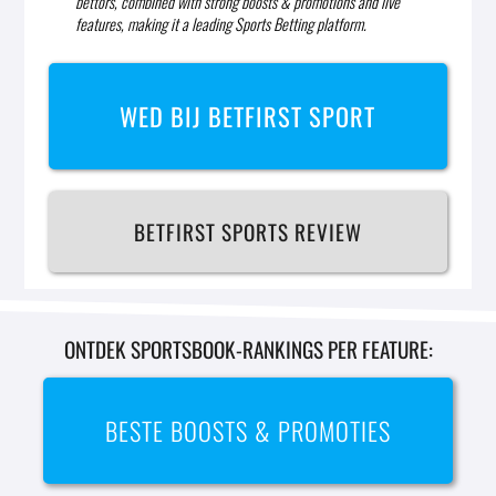
bettors, combined with strong boosts & promotions and live
features, making it a leading Sports Betting platform.
WED BIJ BETFIRST SPORT
BETFIRST SPORTS REVIEW
ONTDEK SPORTSBOOK-RANKINGS PER FEATURE:
BESTE BOOSTS & PROMOTIES