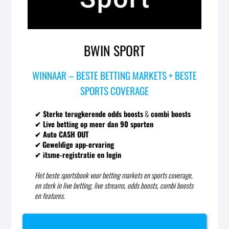
BWIN SPORT
WINNAAR –
BESTE BETTING MARKETS
+
BESTE
SPORTS COVERAGE
✔ Sterke terugkerende odds boosts
&
combi boosts
✔ Live betting op meer dan 90 sporten
✔ Auto CASH OUT
✔
Geweldige app-ervaring
✔ itsme-registratie en login
Het beste sportsbook voor betting markets en sports coverage,
en sterk in live betting, live streams, odds boosts, combi boosts
en features.