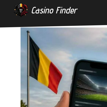
Casino Finder