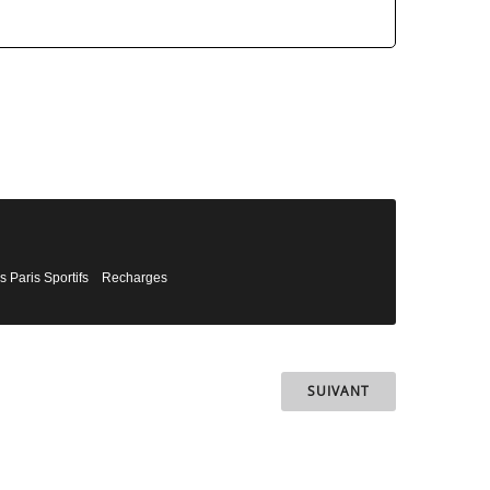
 Paris Sportifs
Recharges
SUIVANT