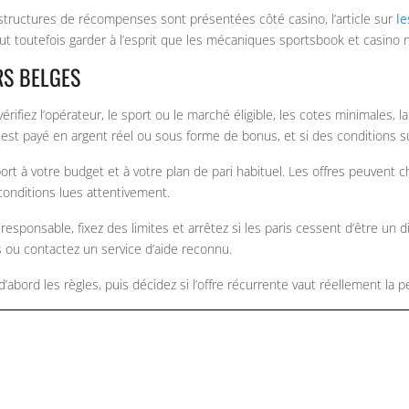
structures de récompenses sont présentées côté casino, l’article sur
le
ut toutefois garder à l’esprit que les mécaniques sportsbook et casino
RS BELGES
fiez l’opérateur, le sport ou le marché éligible, les cotes minimales, la 
il est payé en argent réel ou sous forme de bonus, et si des conditions 
ort à votre budget et à votre plan de pari habituel. Les offres peuvent
conditions lues attentivement.
sponsable, fixez des limites et arrêtez si les paris cessent d’être un div
 ou contactez un service d’aide reconnu.
abord les règles, puis décidez si l’offre récurrente vaut réellement la pe