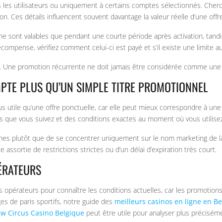
 les utilisateurs ou uniquement à certains comptes sélectionnés. Cherch
on. Ces détails influencent souvent davantage la valeur réelle d’une offr
s ne sont valables que pendant une courte période après activation, tan
ompense, vérifiez comment celui-ci est payé et s’il existe une limite 
ble. Une promotion récurrente ne doit jamais être considérée comme une 
PTE PLUS QU’UN SIMPLE TITRE PROMOTIONNEL
lus utile qu’une offre ponctuelle, car elle peut mieux correspondre à une
 que vous suivez et des conditions exactes au moment où vous utilisez l
mes plutôt que de se concentrer uniquement sur le nom marketing de la
 assortie de restrictions strictes ou d’un délai d’expiration très court.
PÉRATEURS
 opérateurs pour connaître les conditions actuelles, car les promotion
es de paris sportifs, notre guide des
meilleurs casinos en ligne en B
ew Circus Casino Belgique
peut être utile pour analyser plus précisémen