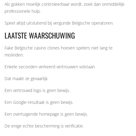
Als gokken moeilijk controleerbaar wordt, zoek dan onmiddellijk
professionele hulp.
Speel altijd uitsluitend bij vergunde Belgische operatoren.
LAATSTE WAARSCHUWING
Fake Belgische casino clones hoeven spelers niet lang te
misleiden.
Enkele seconden verkeerd vertrouwen volstaan.
Dat maakt ze gevaarlijk.
Een vertrouwd logo is geen bewijs.
Een Google-resultaat is geen bewijs.
Een overtuigende homepage is geen bewijs.
De enige echte bescherming is verificatie.