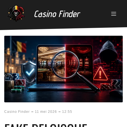
Casino Finder
–
–
Casino Finder
11 mei 2026
12:55