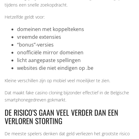
tijdens een snelle zoekopdracht.
Hetzelfde geldt voor:
domeinen met koppeltekens
vreemde extensies
“bonus”-versies
onofficiële mirror domeinen
licht aangepaste spellingen
websites die niet eindigen op .be
Kleine verschillen zijn op mobiel veel moeilijker te zien.
Dat maakt fake casino cloning bijzonder effectief in de Belgische
smartphonegedreven gokmarkt.
DE RISICO’S GAAN VEEL VERDER DAN EEN
VERLOREN STORTING
De meeste spelers denken dat geld verliezen het grootste risico