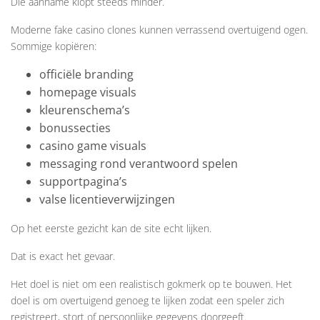
Die aanname klopt steeds minder.
Moderne fake casino clones kunnen verrassend overtuigend ogen.
Sommige kopiëren:
officiële branding
homepage visuals
kleurenschema’s
bonussecties
casino game visuals
messaging rond verantwoord spelen
supportpagina’s
valse licentieverwijzingen
Op het eerste gezicht kan de site echt lijken.
Dat is exact het gevaar.
Het doel is niet om een realistisch gokmerk op te bouwen. Het
doel is om overtuigend genoeg te lijken zodat een speler zich
registreert, stort of persoonlijke gegevens doorgeeft.