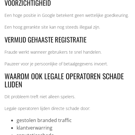
VOORZICHTIGHEID
Een hoge positie in Google betekent geen wettelijke goedkeuring.
Een hoog gerankte site kan nog steeds illegaal zijn.
VERMIJD GEHAASTE REGISTRATIE
Fraude werkt wanneer gebruikers te snel handelen.
Pauzeer voor je persoonlijke of betaalgegevens invoert.
WAAROM OOK LEGALE OPERATOREN SCHADE
LIJDEN
Dit probleem treft niet alleen spelers.
Legale operatoren lijden directe schade door:
gestolen branded traffic
klantverwarring