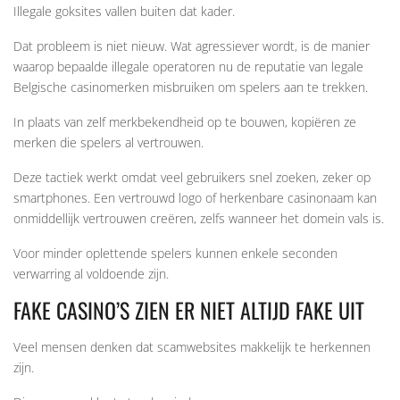
Illegale goksites vallen buiten dat kader.
Dat probleem is niet nieuw. Wat agressiever wordt, is de manier
waarop bepaalde illegale operatoren nu de reputatie van legale
Belgische casinomerken misbruiken om spelers aan te trekken.
In plaats van zelf merkbekendheid op te bouwen, kopiëren ze
merken die spelers al vertrouwen.
Deze tactiek werkt omdat veel gebruikers snel zoeken, zeker op
smartphones. Een vertrouwd logo of herkenbare casinonaam kan
onmiddellijk vertrouwen creëren, zelfs wanneer het domein vals is.
Voor minder oplettende spelers kunnen enkele seconden
verwarring al voldoende zijn.
FAKE CASINO’S ZIEN ER NIET ALTIJD FAKE UIT
Veel mensen denken dat scamwebsites makkelijk te herkennen
zijn.